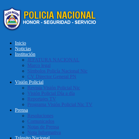
Inicio
Noticias
Institución
JEFATURA NACIONAL
Marco legal
Símbolos Policía Nacional Nic
CV Director General PN
Visión Policial
Revista Visión Policial Nic
Visión Policial Día a día
Reportajes TV
Programa Visión Policial Nic TV
Prensa
Resoluciones
Comunicados
Notas de Prensa
Nota Informativa
Tránsito Nacional