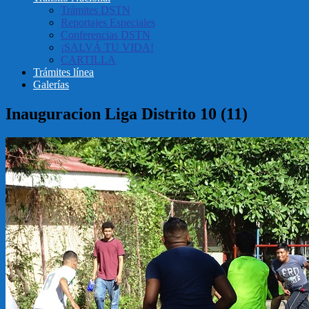
Trámites DSTN
Reportajes Especiales
Conferencias DSTN
¡SALVÁ TU VIDA!
CARTILLA
Trámites línea
Galerías
Inauguracion Liga Distrito 10 (11)