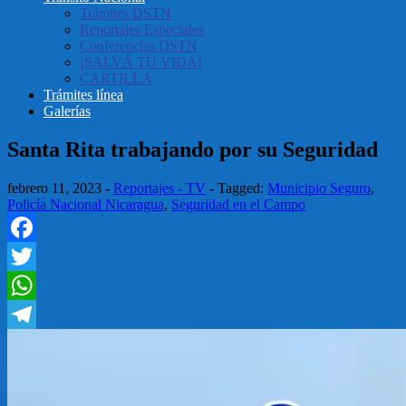
Trámites DSTN
Reportajes Especiales
Conferencias DSTN
¡SALVÁ TU VIDA!
CARTILLA
Trámites línea
Galerías
Santa Rita trabajando por su Seguridad
febrero 11, 2023
-
Reportajes - TV
-
Tagged:
Municipio Seguro
,
Policía Nacional Nicaragua
,
Seguridad en el Campo
Facebook
Twitter
WhatsApp
Telegram