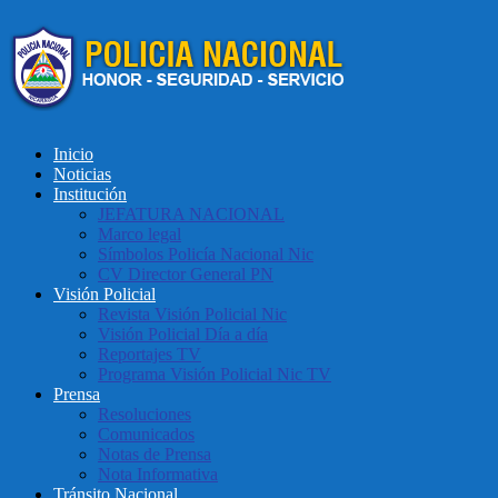
Inicio
Noticias
Institución
JEFATURA NACIONAL
Marco legal
Símbolos Policía Nacional Nic
CV Director General PN
Visión Policial
Revista Visión Policial Nic
Visión Policial Día a día
Reportajes TV
Programa Visión Policial Nic TV
Prensa
Resoluciones
Comunicados
Notas de Prensa
Nota Informativa
Tránsito Nacional