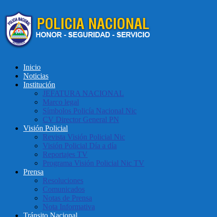
Inicio
Noticias
Institución
JEFATURA NACIONAL
Marco legal
Símbolos Policía Nacional Nic
CV Director General PN
Visión Policial
Revista Visión Policial Nic
Visión Policial Día a día
Reportajes TV
Programa Visión Policial Nic TV
Prensa
Resoluciones
Comunicados
Notas de Prensa
Nota Informativa
Tránsito Nacional