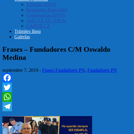
Trámites DSTN
Reportajes Especiales
Conferencias DSTN
¡SALVÁ TU VIDA!
CARTILLA
Trámites línea
Galerías
Frases – Fundadores C/M Oswaldo
Medina
septiembre 7, 2019
-
Frases Fundadores PN
,
Fundadores PN
Facebook
Twitter
WhatsApp
Telegram